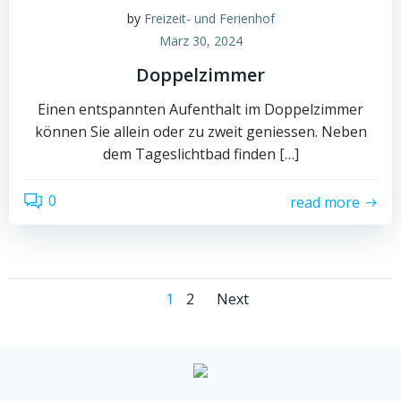
by
Freizeit- und Ferienhof
März 30, 2024
Doppelzimmer
Einen entspannten Aufenthalt im Doppelzimmer
können Sie allein oder zu zweit geniessen. Neben
dem Tageslichtbad finden […]
0
read more
Posts
Posts
Page
Page
1
2
Next
navigation
navigation