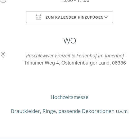
ZUM KALENDER HINZUFÜGEN
ICS herunterladen
Google Kalender
iCalendar
Office 365
Outlook Live
WO
Paschlewwer Freizeit & Ferienhof im Innenhof
Trinumer Weg 4, Osternienburger Land, 06386
Hochzeitsmesse
Brautkleider, Ringe, passende Dekorationen u.v.m.